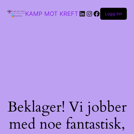
LinkedIn
Instagram
Facebook
KAMP MOT KREFT
Logg inn
Beklager! Vi jobber
med noe fantastisk,